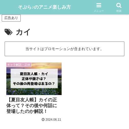
アニメや漫画をどんどん楽しむ情報発信サイト
そぷら♪のアニメ楽しみ方
メニュー
検索
広告あり
カイ
当サイトはプロモーションが含まれています。
キャラ解説・正体
【夏目友人帳】カイの正
体って？その後や何話に
登場したのか解説！
2024.06.11