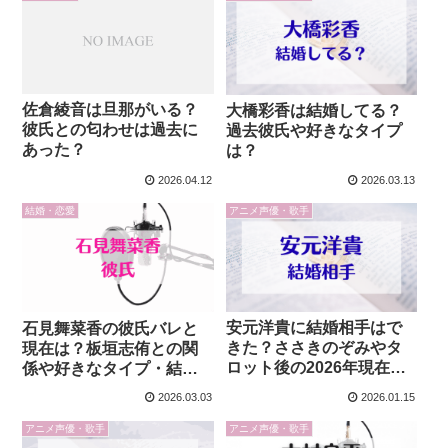
佐倉綾音は旦那がいる？
大橋彩香は結婚してる？
彼氏との匂わせは過去に
過去彼氏や好きなタイプ
あった？
は？
2026.04.12
2026.03.13
結婚・恋愛
アニメ声優・歌手
安元洋貴に結婚相手はで
石見舞菜香の彼氏バレと
きた？ささきのぞみやタ
現在は？板垣志侑との関
ロット後の2026年現在も
係や好きなタイプ・結婚
徹底分析！
観も徹底調査
2026.03.03
2026.01.15
アニメ声優・歌手
アニメ声優・歌手