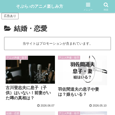
アニメや漫画をどんどん楽しむ情報発信サイト
そぷら♪のアニメ楽しみ方
メニュー
検索
広告あり
結婚・恋愛
当サイトはプロモーションが含まれています。
アニメ声優・歌手
アニメ声優・歌手
古川登志夫に息子（子
羽佐間道夫の息子や妻
供）はいない！前妻がい
は？娘もいる？
た噂の真相は？
2026.06.07
2026.05.10
結婚・恋愛
アニメ声優・歌手