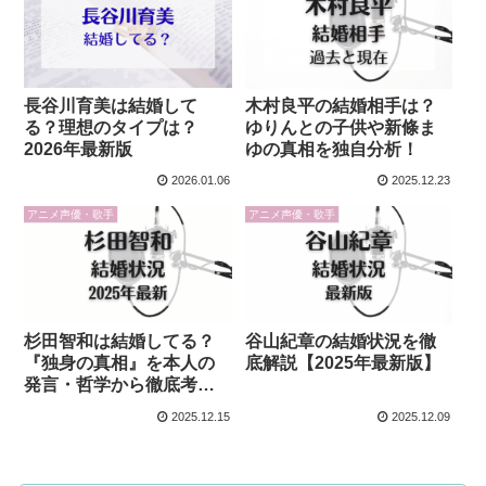
長谷川育美は結婚して
木村良平の結婚相手は？
る？理想のタイプは？
ゆりんとの子供や新條ま
2026年最新版
ゆの真相を独自分析！
2026.01.06
2025.12.23
アニメ声優・歌手
アニメ声優・歌手
杉田智和は結婚してる？
谷山紀章の結婚状況を徹
『独身の真相』を本人の
底解説【2025年最新版】
発言・哲学から徹底考
察！
2025.12.15
2025.12.09