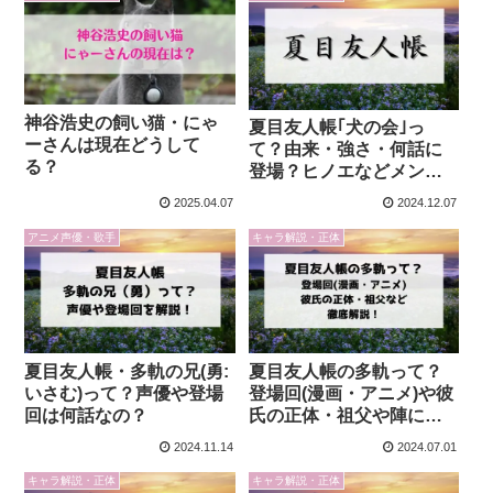
神谷浩史の飼い猫・にゃ
夏目友人帳｢犬の会｣っ
ーさんは現在どうして
て？由来・強さ・何話に
る？
登場？ヒノエなどメンバ
ーも徹底解説！
2025.04.07
2024.12.07
アニメ声優・歌手
キャラ解説・正体
夏目友人帳・多軌の兄(勇:
夏目友人帳の多軌って？
いさむ)って？声優や登場
登場回(漫画・アニメ)や彼
回は何話なの？
氏の正体・祖父や陣につ
いて徹底解説！
2024.11.14
2024.07.01
キャラ解説・正体
キャラ解説・正体