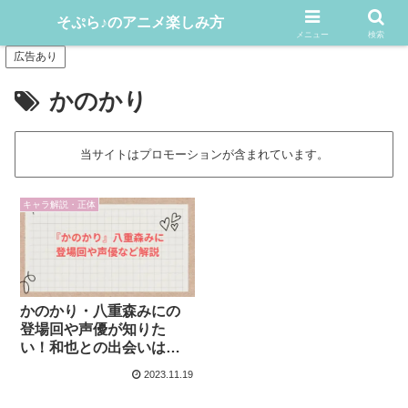
アニメや漫画をどんどん楽しむ情報発信サイト
そぷら♪のアニメ楽しみ方
メニュー
検索
広告あり
かのかり
当サイトはプロモーションが含まれています。
キャラ解説・正体
かのかり・八重森みにの
登場回や声優が知りた
い！和也との出会いは？
【彼女お借りします】
2023.11.19