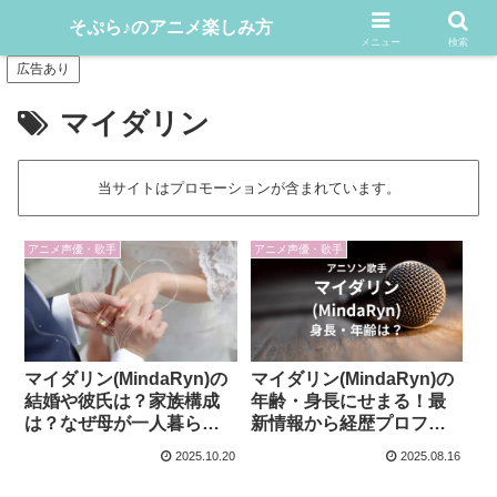
アニメや漫画をどんどん楽しむ情報発信サイト
そぷら♪のアニメ楽しみ方
メニュー
検索
広告あり
マイダリン
当サイトはプロモーションが含まれています。
アニメ声優・歌手
アニメ声優・歌手
マイダリン(MindaRyn)の
マイダリン(MindaRyn)の
結婚や彼氏は？家族構成
年齢・身長にせまる！最
は？なぜ母が一人暮ら
新情報から経歴プロフも
し？
解説！
2025.10.20
2025.08.16