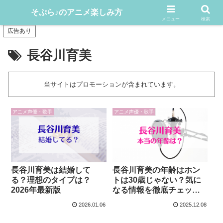
アニメや漫画をどんどん楽しむ情報発信サイト
そぷら♪のアニメ楽しみ方
メニュー
検索
広告あり
長谷川育美
当サイトはプロモーションが含まれています。
アニメ声優・歌手
アニメ声優・歌手
長谷川育美は結婚して
長谷川育美の年齢はホン
る？理想のタイプは？
トは30歳じゃない？気に
2026年最新版
なる情報を徹底チェッ
ク！
2026.01.06
2025.12.08