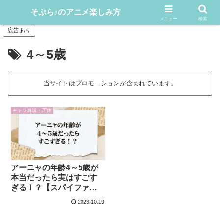
アニメや漫画をどんどん楽しむ情報発信サイト
そぷら♪のアニメ楽しみ方
メニュー
検索
広告あり
4～5歳
当サイトはプロモーションが含まれています。
キャラ解説・正体
アーニャの年齢4～5歳が
本当だったら実はすごす
ぎる！？【スパイファミ
リー】
2023.10.19