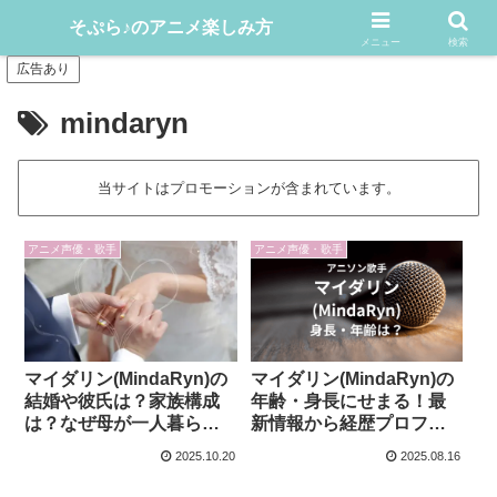
アニメや漫画をどんどん楽しむ情報発信サイト
そぷら♪のアニメ楽しみ方
メニュー
検索
広告あり
mindaryn
当サイトはプロモーションが含まれています。
アニメ声優・歌手
アニメ声優・歌手
マイダリン(MindaRyn)の
マイダリン(MindaRyn)の
結婚や彼氏は？家族構成
年齢・身長にせまる！最
は？なぜ母が一人暮ら
新情報から経歴プロフも
し？
解説！
2025.10.20
2025.08.16