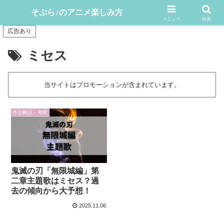
アニメや漫画をどんどん楽しむ情報発信サイト
そぷら♪のアニメ楽しみ方
メニュー
検索
広告あり
ミセス
当サイトはプロモーションが含まれています。
作品解説・考察
鬼滅の刃「無限城編」第
二章主題歌はミセス？過
去の傾向から大予想！
2025.11.06