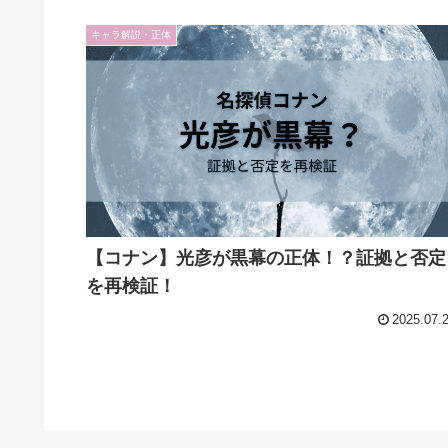
キャラ解説・正体
【コナン】光彦が黒幕の正体！？証拠と否定
を再検証！
2025.07.