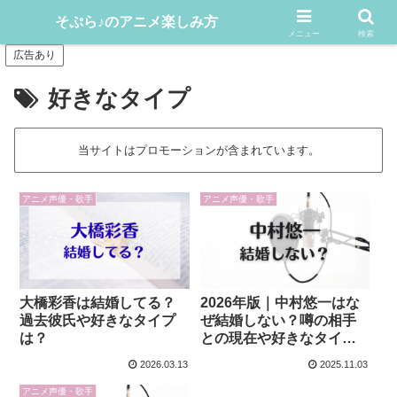
アニメや漫画をどんどん楽しむ情報発信サイト
そぷら♪のアニメ楽しみ方
メニュー
検索
広告あり
好きなタイプ
当サイトはプロモーションが含まれています。
アニメ声優・歌手
アニメ声優・歌手
大橋彩香は結婚してる？
2026年版｜中村悠一はな
過去彼氏や好きなタイプ
ぜ結婚しない？噂の相手
は？
との現在や好きなタイプ
も徹底解説！
2026.03.13
2025.11.03
アニメ声優・歌手