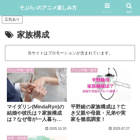
アニメや漫画をどんどん楽しむ情報発信サイト
そぷら♪のアニメ楽しみ方
メニュー
検索
広告あり
家族構成
当サイトはプロモーションが含まれています。
アニメ声優・歌手
アニメ声優・歌手
マイダリン(MindaRyn)の
平野綾の家族構成は？亡
結婚や彼氏は？家族構成
き父親や母親・兄弟や実
は？なぜ母が一人暮ら
家を徹底調査！
し？
2025.10.20
2025.07.27
作者・漫画家