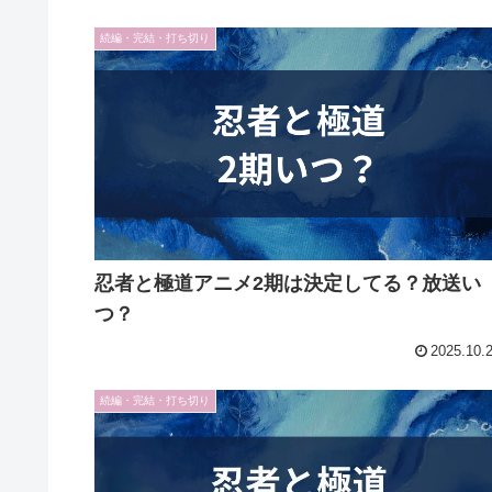
続編・完結・打ち切り
忍者と極道アニメ2期は決定してる？放送い
つ？
2025.10.
続編・完結・打ち切り