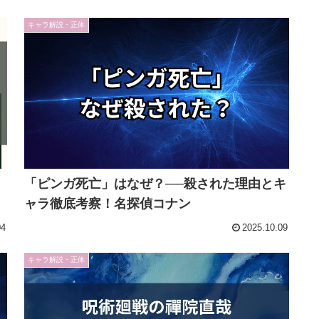
キャラ解説・正体
「ピンガ死亡」はなぜ？──殺された理由とキ
ャラ徹底考察！名探偵コナン
04
2025.10.09
キャラ解説・正体