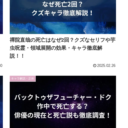
禪院直哉の死亡はなぜ2回？クズなセリフや芋
虫呪霊・領域展開の効果・キャラ徹底解
説！！
30
2025.02.26
キャラ解説・正体