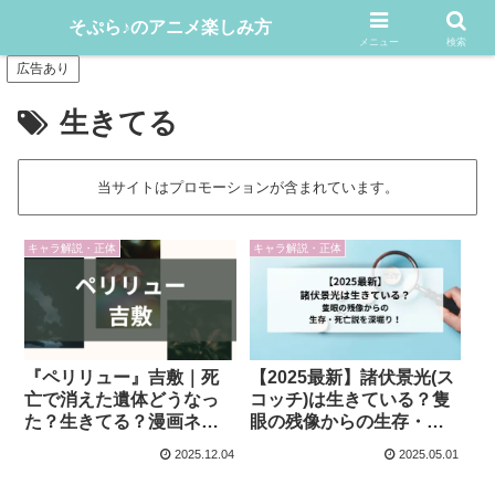
アニメや漫画をどんどん楽しむ情報発信サイト
そぷら♪のアニメ楽しみ方
メニュー
検索
広告あり
生きてる
当サイトはプロモーションが含まれています。
キャラ解説・正体
キャラ解説・正体
『ペリリュー』吉敷｜死
【2025最新】諸伏景光(ス
亡で消えた遺体どうなっ
コッチ)は生きている？隻
た？生きてる？漫画ネタ
眼の残像からの生存・死
バレ感想！
亡説を深堀り！
2025.12.04
2025.05.01