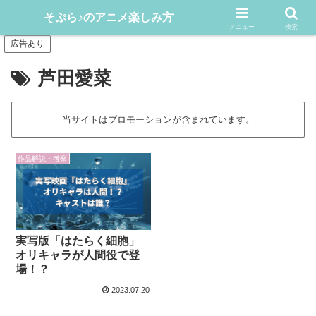
アニメや漫画をどんどん楽しむ情報発信サイト
そぷら♪のアニメ楽しみ方
メニュー
検索
広告あり
芦田愛菜
当サイトはプロモーションが含まれています。
作品解説・考察
実写版「はたらく細胞」
オリキャラが人間役で登
場！？
2023.07.20