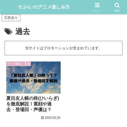
アニメや漫画をどんどん楽しむ情報発信サイト
そぷら♪のアニメ楽しみ方
メニュー
検索
広告あり
過去
当サイトはプロモーションが含まれています。
キャラ解説・正体
夏目友人帳の柊(ひいらぎ)
を徹底解説！素顔や過
去・登場回・声優は？
2023.05.29