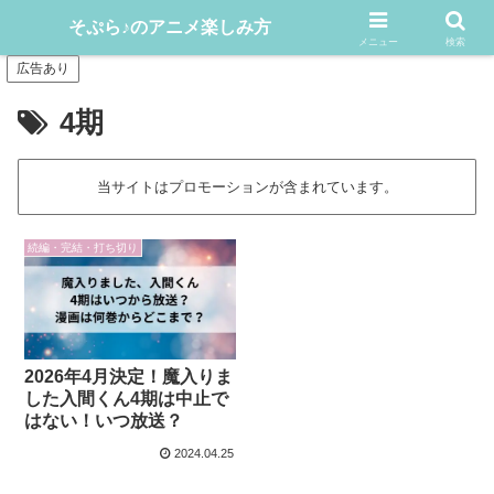
アニメや漫画をどんどん楽しむ情報発信サイト
そぷら♪のアニメ楽しみ方
メニュー
検索
広告あり
4期
当サイトはプロモーションが含まれています。
続編・完結・打ち切り
2026年4月決定！魔入りま
した入間くん4期は中止で
はない！いつ放送？
2024.04.25