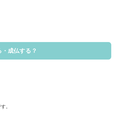
る・成仏する？
」
です。